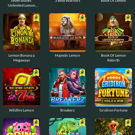
Seven Books:
3 Wild Warriors
Book Of Lemon
Unlimited Lemon
Edition
Lemon Bonanza
Majestic Lemon
Book Of Lemon
Megaways
Rebirth
Wildfire Lemon
Breakerz
Gridiron Fortune