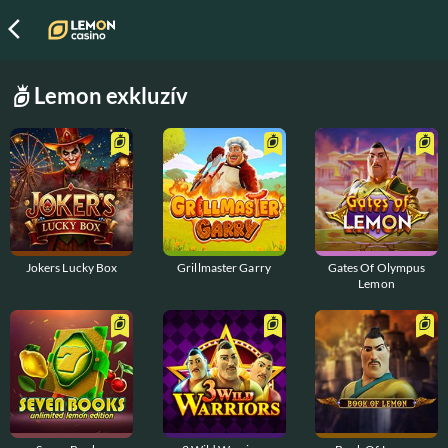
arrow_back_ios
lemon exkluzív
Jokers Lucky Box
Grillmaster Garry
Gates Of Olympus
Lemon