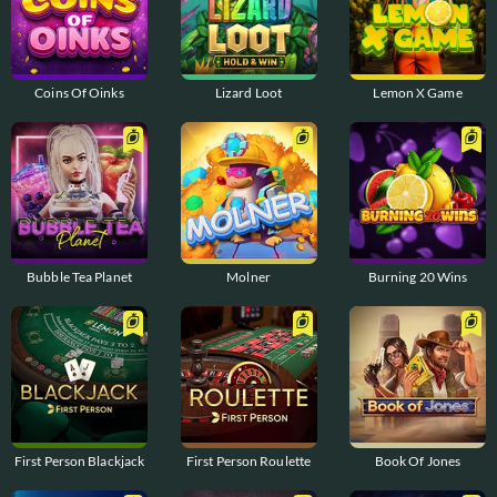
Coins Of Oinks
Lizard Loot
Lemon X Game
Bubble Tea Planet
Molner
Burning 20 Wins
First Person Blackjack
First Person Roulette
Book Of Jones