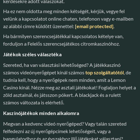
kérdésekre adott válaszokat.
Ha ez nem oldotta meg minden kétségét, kérjük, vegye fel
velünk a kapcsolatot online chaten, telefonon vagy e-mailben
az alábbi címre küldött üzenettel:
[email protected]
.
Ha bármilyen szerencsejátékkal kapcsolatos kételye van,
forduljon a Felelős szerencsejátékos citromkaszinóhoz.
Játékok széles választéka
Szereted, ha van választási lehetőséged? A játékkaszinó
számos videónyerőgépet kínál számos
top szolgáltatótól
, de
tudnia kell, hogy a nyerőgépek nem minden, amit a Lemon
Casino kínál. Nézze meg az asztali játékokat! Foglaljon helyet a
zöld asztalnál, és játsszon pókert. A blackjack és a rulett
számos változata is elérhető.
Kaszinójátékok minden alkalomra
Megvan a kedvenc videó nyerőgéped? Vagy talán szereted
felfedezni az új nyerőgépcímek lehetőségeit, vagy a
hangulatodhoz és az évszakhoz illő játékokat választani?