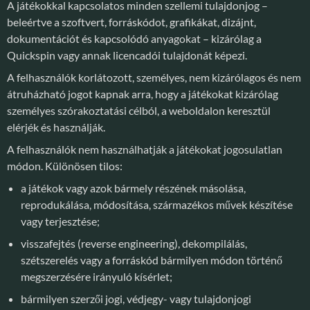
A játékokkal kapcsolatos minden szellemi tulajdonjog –
beleértve a szoftvert, forráskódot, grafikákat, dizájnt,
dokumentációt és kapcsolódó anyagokat – kizárólag a
Quickspin vagy annak licencadói tulajdonát képezi.
A felhasználók korlátozott, személyes, nem kizárólagos és nem
átruházható jogot kapnak arra, hogy a játékokat kizárólag
személyes szórakoztatási célból, a weboldalon keresztül
elérjék és használják.
A felhasználók nem használhatják a játékokat jogosulatlan
módon. Különösen tilos:
a játékok vagy azok bármely részének másolása,
reprodukálása, módosítása, származékos művek készítése
vagy terjesztése;
visszafejtés (reverse engineering), dekompilálás,
szétszerelés vagy a forráskód bármilyen módon történő
megszerzésére irányuló kísérlet;
bármilyen szerzői jogi, védjegy- vagy tulajdonjogi