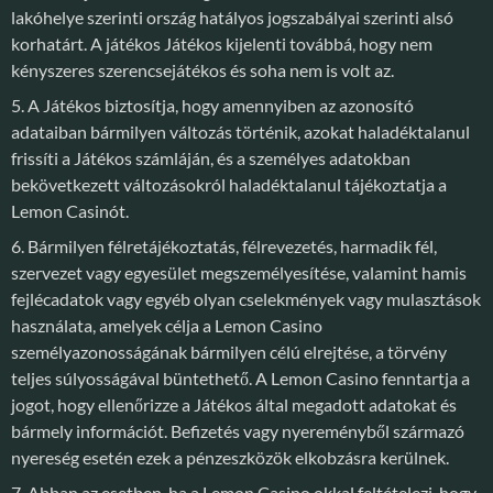
lakóhelye szerinti ország hatályos jogszabályai szerinti alsó
korhatárt. A játékos Játékos kijelenti továbbá, hogy nem
kényszeres szerencsejátékos és soha nem is volt az.
5. A Játékos biztosítja, hogy amennyiben az azonosító
adataiban bármilyen változás történik, azokat haladéktalanul
frissíti a Játékos számláján, és a személyes adatokban
bekövetkezett változásokról haladéktalanul tájékoztatja a
Lemon Casinót.
6. Bármilyen félretájékoztatás, félrevezetés, harmadik fél,
szervezet vagy egyesület megszemélyesítése, valamint hamis
fejlécadatok vagy egyéb olyan cselekmények vagy mulasztások
használata, amelyek célja a Lemon Casino
személyazonosságának bármilyen célú elrejtése, a törvény
teljes súlyosságával büntethető. A Lemon Casino fenntartja a
jogot, hogy ellenőrizze a Játékos által megadott adatokat és
bármely információt. Befizetés vagy nyereményből származó
nyereség esetén ezek a pénzeszközök elkobzásra kerülnek.
7. Abban az esetben, ha a Lemon Casino okkal feltételezi, hogy