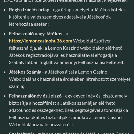
Regisztrációs űrlap
- egy űrlap, amelyet a Játékos köteles
kitölteni a valós személyes adataival a Játékosfiók
létrehozása esetén;
Felhasználó vagy Játékos
- a
https://lemoncasinohu36.com
Weboldal Szoftver
felhasználója, aki a Lemon Kaszinó weboldalon elérhető
Játékok regisztrációjával és használatával elfogadja a
Szabályzatban foglalt valamennyi Felhasználási Feltételt;
Játékos Számla
- a Játékos által a Lemon Casino
Weboldalának használata érdekében létrehozott személyes
számla;
Felhasználónév és Jelszó
- egy egyedi név és jelszó, amely
biztosítja a hozzáférést a Játékos számláján elérhető
adatokhoz és összegekhez. Ezek segítségével azonosítják a
Felhasználókat és biztosítják számukra a Lemon Casino
Weboldalához való hozzáférést;
Szolgáltatás
- minden szolgáltatás és Játék a Lemon Casino