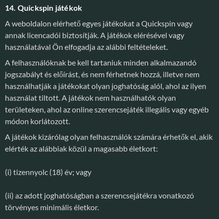
14. Quickspin játékok
A weboldalon elérhető egyes játékokat a Quickspin vagy
annak licencadói biztosítják. A játékok elérésével vagy
használatával Ön elfogadja az alábbi feltételeket.
A felhasználóknak be kell tartaniuk minden alkalmazandó
jogszabályt és előírást, és nem férhetnek hozzá, illetve nem
használhatják a játékokat olyan joghatóság alól, ahol az ilyen
használat tiltott. A játékok nem használhatók olyan
területeken, ahol az online szerencsejáték illegális vagy egyéb
módon korlátozott.
A játékok kizárólag olyan felhasználók számára érhetők el, akik
elérték az alábbiak közül a magasabb életkort:
(i) tizennyolc (18) év; vagy
(ii) az adott joghatóságban a szerencsejátékra vonatkozó
törvényes minimális életkor.