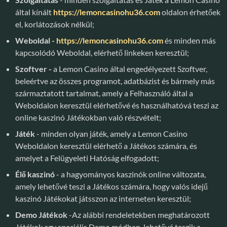
által kínált
https://lemoncasinohu36.com
oldalon érhetőek
el, korlátozások nélkül;
Weboldal -
https://lemoncasinohu36.com
és minden más
kapcsolódó Weboldal, elérhető linkeken keresztül;
Szoftver -
a Lemon Casino által engedélyezett Szoftver,
beleértve az összes programot, adatbázist és bármely más
származtatott tartalmat, amely a Felhasználó által a
Weboldalon keresztül elérhetővé és használhatóvá teszi az
online kaszinó Játékokban való részvételt;
Játék
- minden olyan játék, amely a Lemon Casino
Weboldalon keresztül elérhető a Játékos számára, és
amelyet a Felügyeleti Hatóság elfogadott;
Élő kaszinó
- a hagyományos kaszinók online változata,
amely lehetővé teszi a Játékos számára, hogy valós idejű
kaszinó Játékokat játsszon az interneten keresztül;
Demo Játékok
-Az alábbi rendeletekben meghatározott
Játékok egy speciális Demo módban, lehetővé teszik a