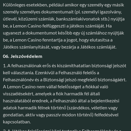
Különleges esetekben, például amikor egy személy egy másik
személy személyes dokumentumait (pl. személyi igazolvány,
útlevél, közüzemi számlák, bankszámlakivonatok stb.) nyújtja
be, a Lemon Casino felfüggeszti a játékos számláját. Ha
ugyanezt a dokumentumot később egy új számlához nyújtják
be, a Lemon Casino fenntartja a jogot, hogy elutasítsa a
Játékos számlanyitását, vagy bezárja a Játékos számláját.
06.
Jelszóvédelem
1. A felhasználónak erős és kiszámíthatatlan biztonsági jelszót
kell választania. Ezenkívül a Felhasználó felelős a
Felhasználónév és a Biztonsági jelszó megfelelő biztonságáért.
A Lemon Casino nem vállal felelősséget a fiókkal való
visszaélésekért, amelyek a fiók harmadik fél általi
használatából erednek, a Felhasználó által a bejelentkezési
adatok harmadik félnek történő (szándékos, véletlen vagy
gondatlan, aktív vagy passzív módon történő) felfedésével
kapcsolatban.
2. A Játékos felelősségei közé tartozik a Felhasználónév és a