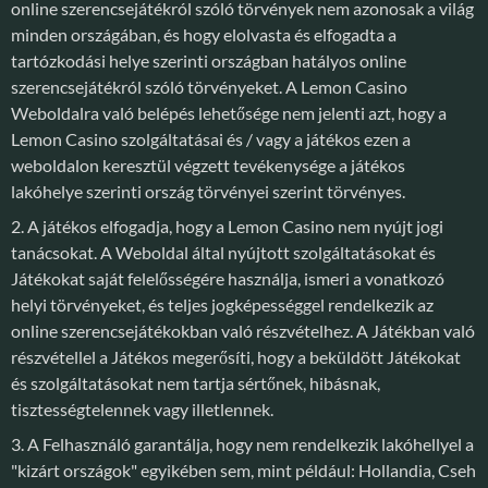
online szerencsejátékról szóló törvények nem azonosak a világ
minden országában, és hogy elolvasta és elfogadta a
tartózkodási helye szerinti országban hatályos online
szerencsejátékról szóló törvényeket. A Lemon Casino
Weboldalra való belépés lehetősége nem jelenti azt, hogy a
Lemon Casino szolgáltatásai és / vagy a játékos ezen a
weboldalon keresztül végzett tevékenysége a játékos
lakóhelye szerinti ország törvényei szerint törvényes.
2. A játékos elfogadja, hogy a Lemon Casino nem nyújt jogi
tanácsokat. A Weboldal által nyújtott szolgáltatásokat és
Játékokat saját felelősségére használja, ismeri a vonatkozó
helyi törvényeket, és teljes jogképességgel rendelkezik az
online szerencsejátékokban való részvételhez. A Játékban való
részvétellel a Játékos megerősíti, hogy a beküldött Játékokat
és szolgáltatásokat nem tartja sértőnek, hibásnak,
tisztességtelennek vagy illetlennek.
3. A Felhasználó garantálja, hogy nem rendelkezik lakóhellyel a
"kizárt országok" egyikében sem, mint például: Hollandia, Cseh