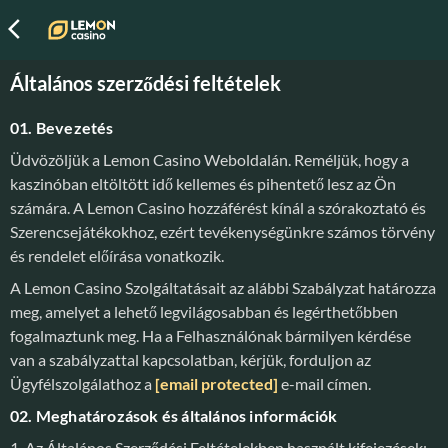
arrow_back_ios
Általános szerződési feltételek
01. Bevezetés
Üdvözöljük a Lemon Casino Weboldalán. Reméljük, hogy a
kaszinóban eltöltött idő kellemes és pihentető lesz az Ön
számára. A Lemon Casino hozzáférést kínál a szórakoztató és
Szerencsejátékokhoz, ezért tevékenységünkre számos törvény
és rendelet előírása vonatkozik.
A Lemon Casino Szolgáltatásait az alábbi Szabályzat határozza
meg, amelyet a lehető legvilágosabban és legérthetőbben
fogalmaztunk meg. Ha a Felhasználónak bármilyen kérdése
van a szabályzattal kapcsolatban, kérjük, forduljon az
Ügyfélszolgálathoz a
[email protected]
e-mail címen.
02. Meghatározások és általános információk
1. Az Általános Szerződési Feltételekben használt kifejezések: