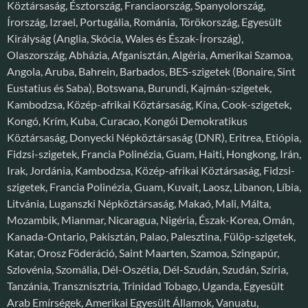
Köztársaság, Észtország, Franciaország, Spanyolország,
Írország, Izrael, Portugália, Románia, Törökország, Egyesült
Királyság (Anglia, Skócia, Wales és Észak-Írország),
Olaszország, Abházia, Afganisztán, Algéria, Amerikai Szamoa,
Angola, Aruba, Bahrein, Barbados, BES-szigetek (Bonaire, Sint
Eustatius és Saba), Botswana, Burundi, Kajmán-szigetek,
Kambodzsa, Közép-afrikai Köztársaság, Kína, Cook-szigetek,
Kongó, Krím, Kuba, Curacao, Kongói Demokratikus
Köztársaság, Donyecki Népköztársaság (DNR), Eritrea, Etiópia,
Fidzsi-szigetek, Francia Polinézia, Guam, Haiti, Hongkong, Irán,
Irak, Jordánia, Kambodzsa, Közép-afrikai Köztársaság, Fidzsi-
szigetek, Francia Polinézia, Guam, Kuvait, Laosz, Libanon, Líbia,
Litvánia, Luganszki Népköztársaság, Makaó, Mali, Málta,
Mozambik, Mianmar, Nicaragua, Nigéria, Észak-Korea, Omán,
Kanada-Ontario, Pakisztán, Palao, Palesztina, Fülöp-szigetek,
Katar, Orosz Föderáció, Saint Maarten, Szamoa, Szingapúr,
Szlovénia, Szomália, Dél-Oszétia, Dél-Szudán, Szudán, Szíria,
Tanzánia, Transznisztria, Trinidad Tobago, Uganda, Egyesült
Arab Emírségek, Amerikai Egyesült Államok, Vanuatu,