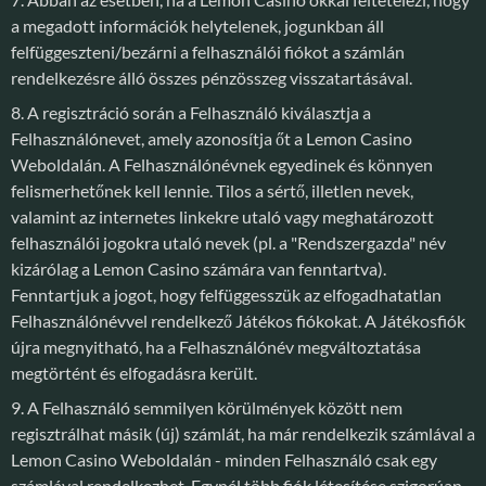
a megadott információk helytelenek, jogunkban áll
felfüggeszteni/bezárni a felhasználói fiókot a számlán
rendelkezésre álló összes pénzösszeg visszatartásával.
8. A regisztráció során a Felhasználó kiválasztja a
Felhasználónevet, amely azonosítja őt a Lemon Casino
Weboldalán. A Felhasználónévnek egyedinek és könnyen
felismerhetőnek kell lennie. Tilos a sértő, illetlen nevek,
valamint az internetes linkekre utaló vagy meghatározott
felhasználói jogokra utaló nevek (pl. a "Rendszergazda" név
kizárólag a Lemon Casino számára van fenntartva).
Fenntartjuk a jogot, hogy felfüggesszük az elfogadhatatlan
Felhasználónévvel rendelkező Játékos fiókokat. A Játékosfiók
újra megnyitható, ha a Felhasználónév megváltoztatása
megtörtént és elfogadásra került.
9. A Felhasználó semmilyen körülmények között nem
regisztrálhat másik (új) számlát, ha már rendelkezik számlával a
Lemon Casino Weboldalán - minden Felhasználó csak egy
számlával rendelkezhet. Egynél több fiók létesítése szigorúan