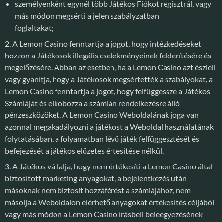
személyenként egynél több Játékos Fiókot regisztrál, vagy
más módon megsérti a jelen szabályzatban
foglaltakat;
2. A Lemon Casino fenntartja a jogot, hogy intézkedéseket
hozzon a Játékosok illegális cselekményeinek felderítésére és
megelőzésére. Abban az esetben, ha a Lemon Casino azt észleli
vagy gyanítja, hogy a Játékosok megsértették a szabályokat, a
Lemon Casino fenntartja a jogot, hogy felfüggessze a Játékos
Számláját és elkobozza a számlán rendelkezésre álló
pénzeszközöket. A Lemon Casino Weboldalának joga van
azonnal megakadályozni a játékost a Weboldal használatának
folytatásában, a folyamatban lévő játék felfüggesztését és
befejezését a játékos előzetes értesítése nélkül.
3. A Játékos vállalja, hogy nem értékesíti a Lemon Casino által
biztosított marketing anyagokat, a bejelentkezés után
másoknak nem biztosít hozzáférést a számlájához, nem
másolja a Weboldalon elérhető anyagokat értékesítés céljából
vagy más módon a Lemon Casino írásbeli beleegyezésének