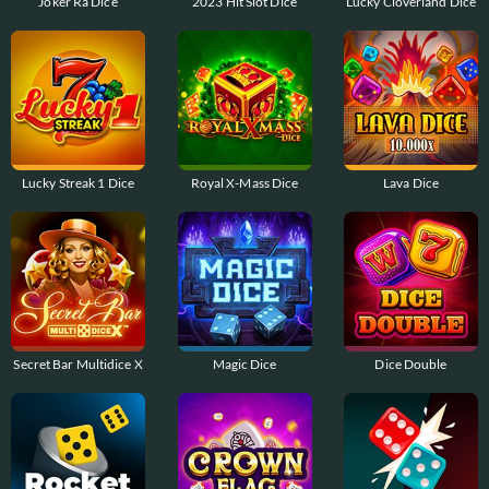
Joker Ra Dice
2023 Hit Slot Dice
Lucky Cloverland Dice
Lucky Streak 1 Dice
Royal X-Mass Dice
Lava Dice
Secret Bar Multidice X
Magic Dice
Dice Double