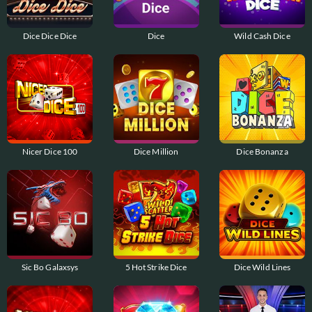
Dice Dice Dice
Dice
Wild Cash Dice
Nicer Dice 100
Dice Million
Dice Bonanza
Sic Bo Galaxsys
5 Hot Strike Dice
Dice Wild Lines