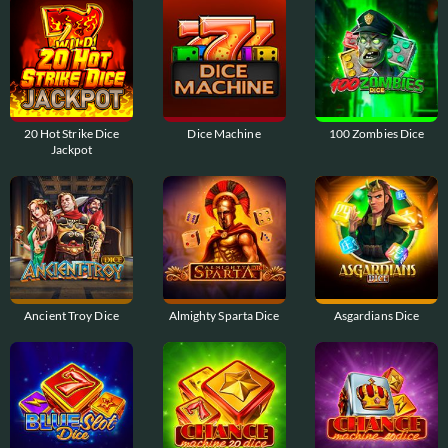
20 Hot Strike Dice
Dice Machine
100 Zombies Dice
Jackpot
Ancient Troy Dice
Almighty Sparta Dice
Asgardians Dice