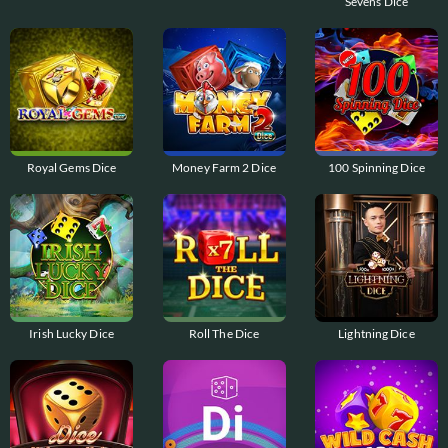
Sevens Dice
Royal Gems Dice
Money Farm 2 Dice
100 Spinning Dice
Irish Lucky Dice
Roll The Dice
Lightning Dice