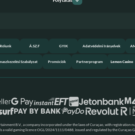
 csúcsminőségű játékélmény ötvözése, amellyel végső soron az iGamin
 biztonságos szerencsejáték-élményt nyújtson minden játékosának, bi
tali játékok, lottójátékok, kaparós sorsjegyek
Rólunk
Á.SZ.F
GYIK
Adatvédelmi
Irányelvek
AM
naszkezelési
Szabályzat
Promóciók
Partnerprogram
Lemon Casino
bbi kaszinójáték-szolgáltató között?
átékszolgáltatóvá teszi, az ázsiai folklór és kulturális témáknak szen
z ilyen hagyományok által inspirált játékok létrehozására összpontosí
vül szórakoztató.
 az indiai kulturális elemekkel együtt a Top Spin játékait a nemzetk
ertainment B.V., a company incorporated under the laws of Curaçao, with registration
ds a valid gaming licence OGL/2024/1111/0488, issued and regulated by the Curaçao 
a játékélmény találkozása