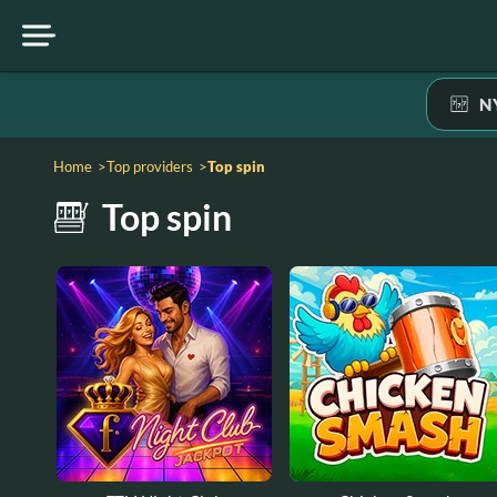
N
home
top providers
top spin
top spin