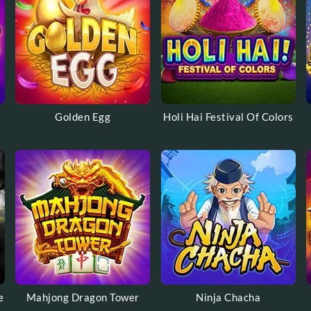
Golden Egg
Holi Hai Festival Of Colors
e
Mahjong Dragon Tower
Ninja Chacha