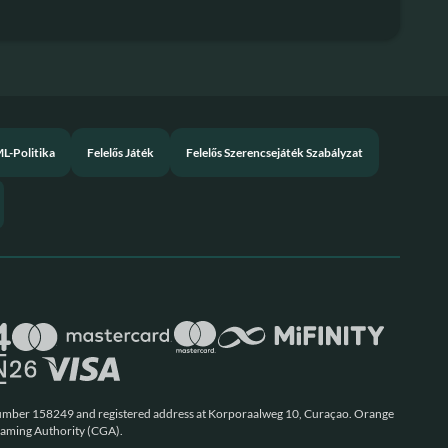
g-iparág vezető tartalomszolgáltatójává kíván válni.
ztosítva, hogy játékai megfeleljenek a legmagasabb
L-Politika
Felelős
Játék
Felelős
Szerencsejáték
Szabályzat
telt, különleges portfóliója.
t, és olyan élményt nyújt a játékosoknak, amely
özi és a regionális közönség számára egyaránt vonzóvá
 number 158249 and registered address at Korporaalweg 10, Curaçao. Orange
Gaming Authority (CGA).