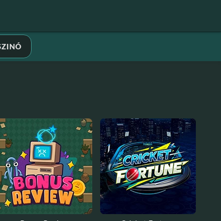
SZINÓ