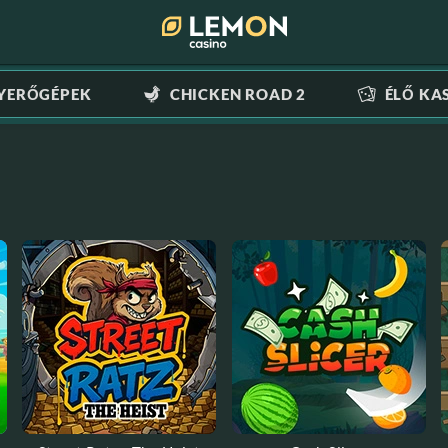
YERŐGÉPEK
CHICKEN ROAD 2
ÉLŐ KA