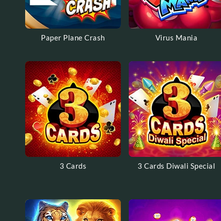
Paper Plane Crash
Virus Mania
3 Cards
3 Cards Diwali Special