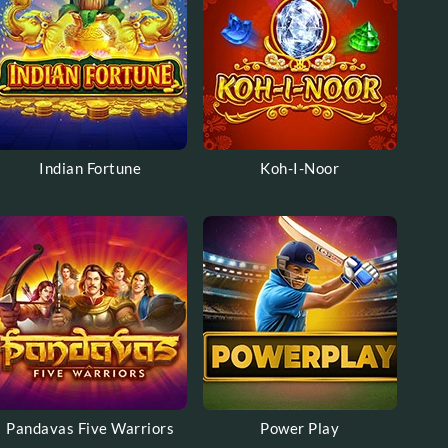
Indian Fortune
Koh-I-Noor
Pandavas Five Warriors
Power Play