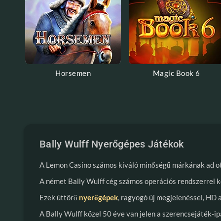
Horsemen
Magic Book 6
Bally Wulff Nyerőgépes Játékok
A Lemon Casino számos kiváló minőségű márkának ad otth
A német Bally Wulff cég számos operációs rendszerrel ko
Ezek úttörő
nyerőgépek
, ragyogó új megjelenéssel, HD 
A Bally Wulff közel 50 éve van jelen a szerencsejáték-ip