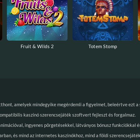
Fruit & Wilds 2
Totem Stomp
ont, amelyek mindegyike megérdemli a figyelmet, beleértve ezt a s
mpatibilis kaszinó szerencsejáték szoftvert fejleszt és forgalmaz.
animációval, ingyenes pörgetésekkel, látványos bónusz funkciókkal é
arban, és mind az internetes kaszinókhoz, mind a földi szerencsejáték