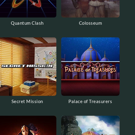
Quantum Clash
Colosseum
Secret Mission
Palace of Treasurers