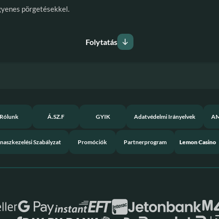
gyenes pörgetésekkel.
Folytatás
gas színvonalú játékok széles választékát kínálja versenyképes juta
 nyerőgépekre koncentrál. A Bally Wulff rendszeresen ad ki érdekes 
t a játékosoknak ideális hangulatba kerülni.
például az Energy Lines nyerőgépek nehézségi szintjei.
 "Common Game" nevű többfelhasználós rendszer, amely több gépet ké
Rólunk
Á.SZ.F
GYIK
Adatvédelmi
Irányelvek
AM
naszkezelési
Szabályzat
Promóciók
Partnerprogram
Lemon Casino
meg, a témák az ősi civilizációktól a '80-as évekbeli videojátékok cy
lázatban találod meg.