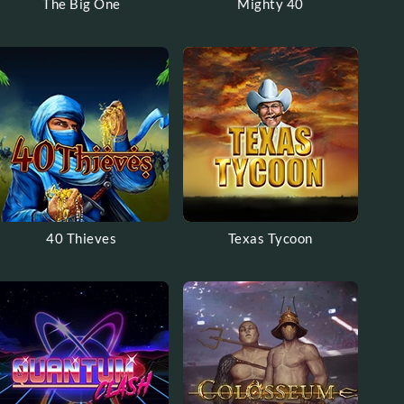
The Big One
Mighty 40
40 Thieves
Texas Tycoon